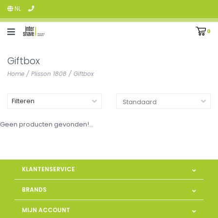
NL
0
Giftbox
Home
/
Plisson 1808
/
Giftbox
Filteren
Geen producten gevonden!...
KLANTENSERVICE
BRANDS
MIJN ACCOUNT