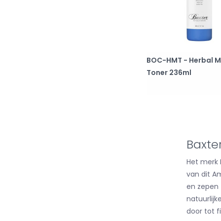
BOC-HMT - Herbal M
Toner 236ml
Baxter
Het merk 
van dit A
en zepen 
natuurlijk
door tot f