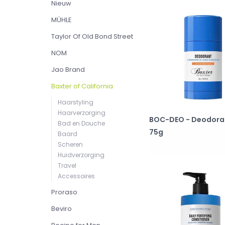
Nieuw
MÜHLE
Taylor Of Old Bond Street
NOM
Jao Brand
Baxter of California
Haarstyling
Haarverzorging
BOC-DEO - Deodora
Bad en Douche
75g
Baard
Scheren
Huidverzorging
Travel
Accessoires
Proraso
Beviro