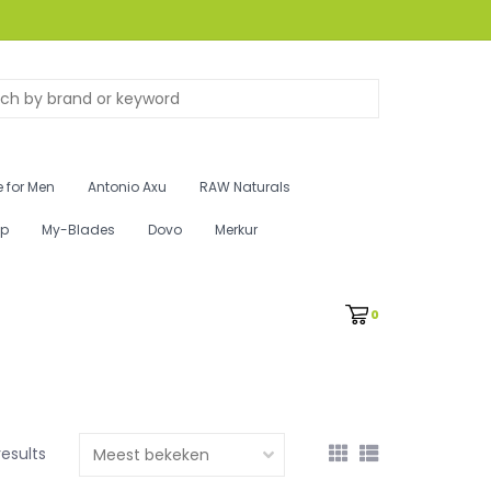
 for Men
Antonio Axu
RAW Naturals
ip
My-Blades
Dovo
Merkur
0
results