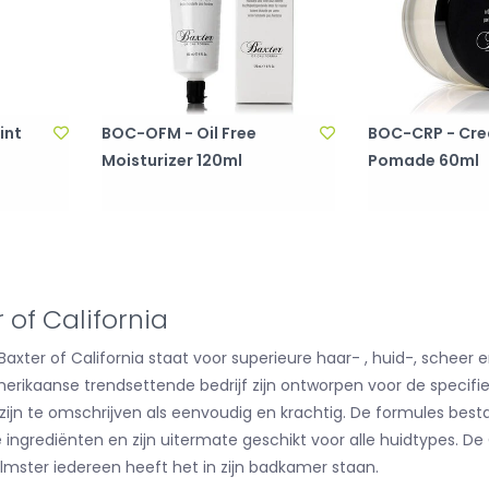
int
BOC-OFM - Oil Free
BOC-CRP - Cr
Moisturizer 120ml
Pomade 60ml
 of California
Baxter of California staat voor superieure haar- , huid-, sche
merikaanse trendsettende bedrijf zijn ontworpen voor de spec
zijn te omschrijven als eenvoudig en krachtig. De formules be
e ingrediënten en zijn uitermate geschikt voor alle huidtypes. D
ilmster iedereen heeft het in zijn badkamer staan.