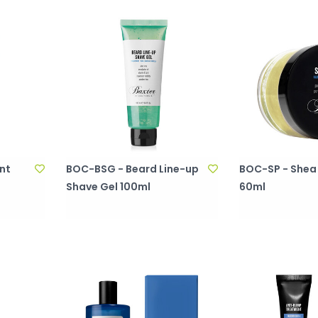
nt
BOC-BSG - Beard Line-up
BOC-SP - She
Shave Gel 100ml
60ml