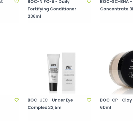
ct
BOC-NIFC-8 - Daily
BOC-SC-BHA - 
Fortifying Conditioner
Concentrate B
236ml
BOC-UEC - Under Eye
BOC-CP - Cla
Complex 22,5ml
60ml