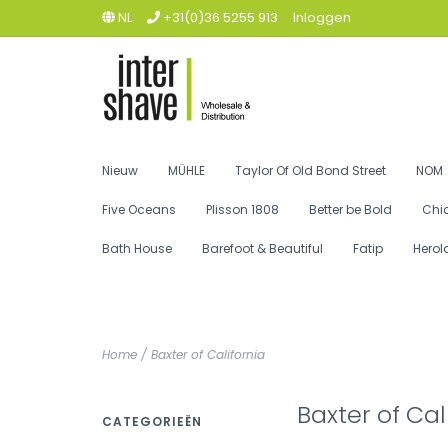
NL
+31(0)36 5255 913
Inloggen
Nieuw
MÜHLE
Taylor Of Old Bond Street
NOM
Five Oceans
Plisson 1808
Better be Bold
Chi
Bath House
Barefoot & Beautiful
Fatip
Herol
Home
/
Baxter of California
Baxter of Cal
CATEGORIEËN