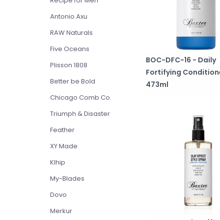
Recipe for Men
Antonio Axu
RAW Naturals
Five Oceans
BOC-DFC-16 - Daily
Plisson 1808
Fortifying Condition
Better be Bold
473ml
Chicago Comb Co.
Triumph & Disaster
Feather
XY Made
Klhip
My-Blades
Dovo
Merkur