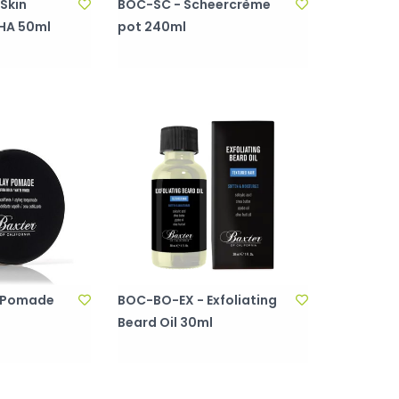
Skin
BOC-SC - Scheercrème
HA 50ml
pot 240ml
y Pomade
BOC-BO-EX - Exfoliating
Beard Oil 30ml