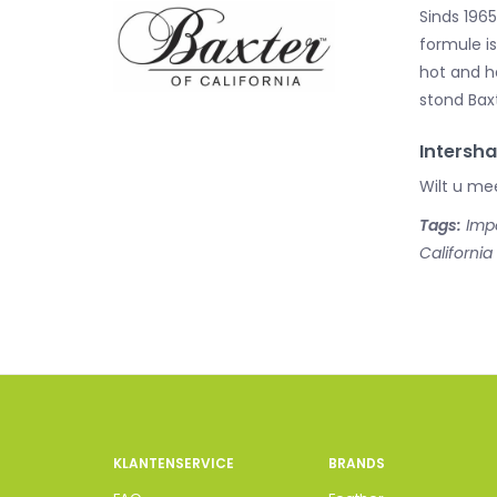
Sinds 196
formule i
hot and h
stond Bax
Intersha
Wilt u me
Tags:
Impo
California
KLANTENSERVICE
BRANDS