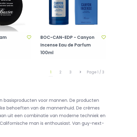
eam
BOC-CAN-EDP - Canyon
Incense Eau de Parfum
100ml
1
2
3
Page 1 / 3
er en basisproducten voor mannen. De producten
ifieke behoeften van de mannenhuid. De crèmes
staan uit een combinatie van moderne techniek en
e Californische man is enthousiast. Van guy-next-