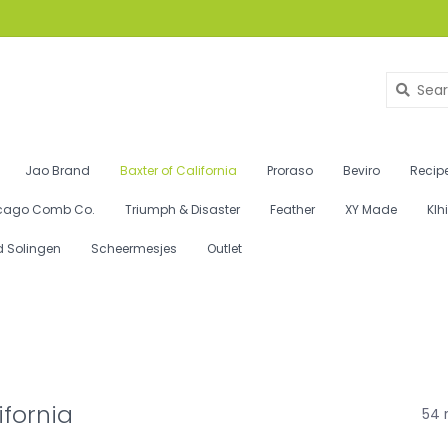
Jao Brand
Baxter of California
Proraso
Beviro
Recipe
cago Comb Co.
Triumph & Disaster
Feather
XY Made
Klh
d Solingen
Scheermesjes
Outlet
ifornia
54 