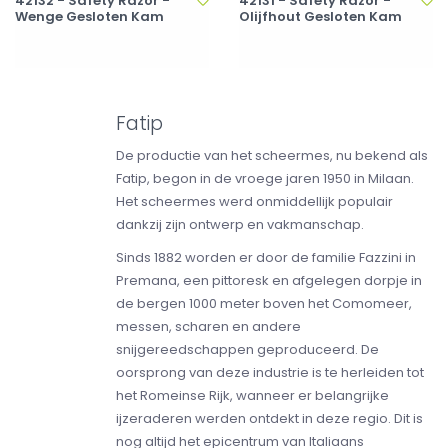
42132 - Safety Razor -
42131 - Safety Razor -
Wenge Gesloten Kam
Olijfhout Gesloten Kam
Fatip
De productie van het scheermes, nu bekend als
Fatip, begon in de vroege jaren 1950 in Milaan.
Het scheermes werd onmiddellijk populair
dankzij zijn ontwerp en vakmanschap.
Sinds 1882 worden er door de familie Fazzini in
Premana, een pittoresk en afgelegen dorpje in
de bergen 1000 meter boven het Comomeer,
messen, scharen en andere
snijgereedschappen geproduceerd. De
oorsprong van deze industrie is te herleiden tot
het Romeinse Rijk, wanneer er belangrijke
ijzeraderen werden ontdekt in deze regio. Dit is
nog altijd het epicentrum van Italiaans