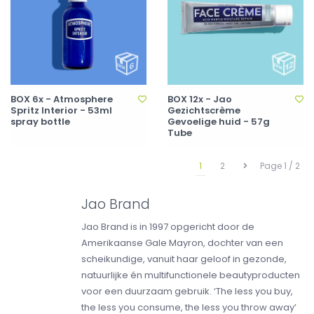
BOX 6x - Atmosphere
BOX 12x - Jao
Spritz Interior - 53ml
Gezichtscrème
spray bottle
Gevoelige huid - 57g
Tube
1
2
Page 1 / 2
Jao Brand
Jao Brand is in 1997 opgericht door de
Amerikaanse Gale Mayron, dochter van een
scheikundige, vanuit haar geloof in gezonde,
natuurlijke én multifunctionele beautyproducten
voor een duurzaam gebruik. ‘The less you buy,
the less you consume, the less you throw away’