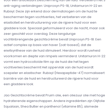
voor een antioxidant bescherming van de huid. Verbeterd met 3
anti-aging verbindingen: Uniprosyn PS-18, Unitamuron H-22 en
Rubixyl. Deze zijn erkend door dermatologen om de huid te
beschermen tegen vochtverlies, het verbeteren van de
elasticiteit en herstructurering van de rijpere huid voor een
gladdere look. Speciaal geformuleerd voor de nacht, maar ook
zeer geschikt voor overdag. Deze langdurige
vochtinbrengende gezichtscrème bevat Uniprosyn PS-18. Een
actief complex op basis van haver (oat-based), dat de
eiwitsynthese van de huid stimuleert. Hierdoor wordt ruwheid
voorkomen en diepte van rimpels verminderd. Unitamuron H-22
vormt een hydrocolloïde film op de huid die het tegen
vochtverlies beschermt Het oppervlak van de huid wordt
soepeler en elastischer. Rubixyl (Hexapeptide-47) normaliseert
barrière van de huid en herstructureerd de rijpere huid voor
een gladdere look.
Jao Gezichtscrème bevat Pruim olie, een oliezuur olie met hoge
hydraterende eigenschappen. Andere ingrediënten zijn Olijfolie
Squalaan, Shea Butter en panthenol (vitamine B5), alsmede