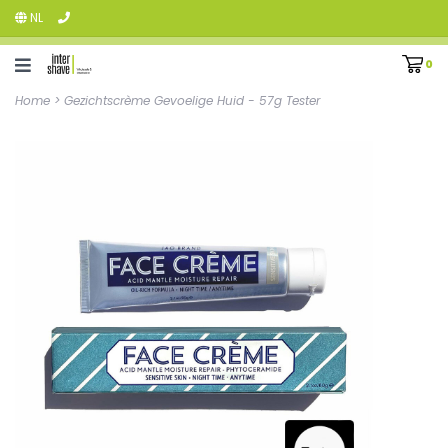
NL
0
Home
>
Gezichtscrème Gevoelige Huid - 57g Tester