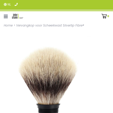
NL
0
Home
>
Vervangkop voor Scheerkwast Silvertip Fibre®