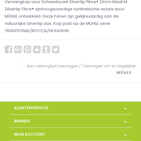
Vervangkop voor Scheerkwast Silvertip Fibre® 21mm Maat M.
Silvertip Fibre® zijnhoogwaardige synthetische vezels door
MÜHLE ontwikkeld. Deze haren zijn gelijkwaardig aan de
natuurlijke Silvertip das. Kop past op de MÜHLE serie
TRADITIONAL/ROCCA/HEXAGON
Aan verlanglijst toevoegen
/
Toevoegen om te vergelijken
MÜHLE
KLANTENSERVICE
BRANDS
MIJN ACCOUNT