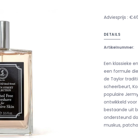
Adviesprijs : €4
DETAILS
Artikelnummer:
Een klassieke e
een formule die
de Taylor tradit
scheerbeurt, Ko
populaire Jermyn
ontwikkeld voor
bestaande uit b
ondersteund doo
muskus, patchoul