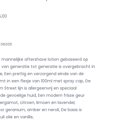
6,00
06005
n mannelijke aftershave lotion gebaseerd op
 van generatie tot generatie is overgebracht in
ie, Een prettig en verzorgend einde van de
mt in een flesje van 100ml met spray cap, De
 Street lijn is allergeenvrij en speciaal
 de gevoelige huid, Een modern frisse geur
ergamot, citroen, limoen en lavendel,
r geranium, amber en neroli, De basis is
i olie en vanille,