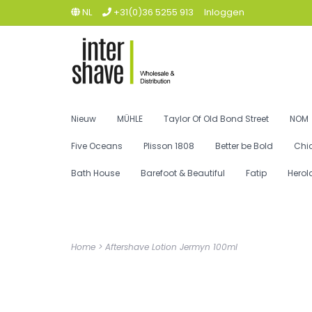
NL
+31(0)36 5255 913
Inloggen
Nieuw
MÜHLE
Taylor Of Old Bond Street
NOM
Five Oceans
Plisson 1808
Better be Bold
Chi
Bath House
Barefoot & Beautiful
Fatip
Herol
Home
>
Aftershave Lotion Jermyn 100ml