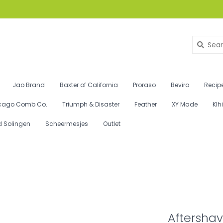
Jao Brand
Baxter of California
Proraso
Beviro
Recipe
cago Comb Co.
Triumph & Disaster
Feather
XY Made
Klh
d Solingen
Scheermesjes
Outlet
Aftershav