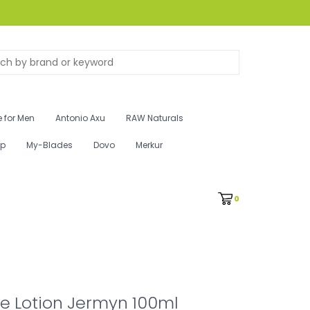
 for Men
Antonio Axu
RAW Naturals
ip
My-Blades
Dovo
Merkur
0
e Lotion Jermyn 100ml