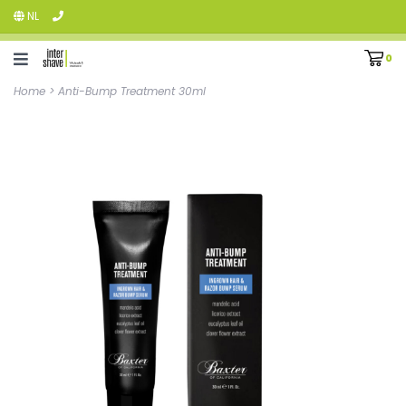
NL
0
Home
>
Anti-Bump Treatment 30ml