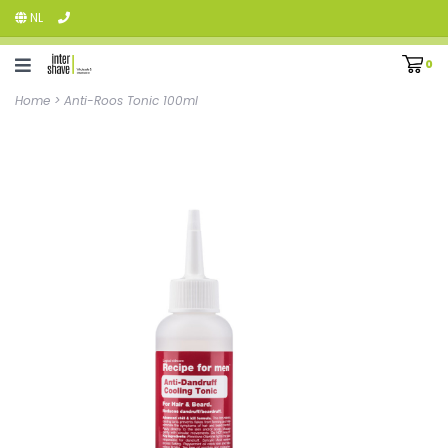
NL
0
Home
>
Anti-Roos Tonic 100ml