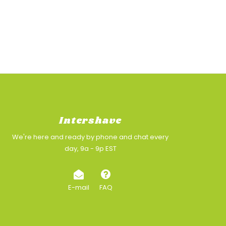
Intershave
We're here and ready by phone and chat every
day, 9a - 9p EST
E-mail
FAQ