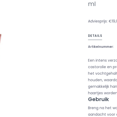
ml
Adviesprijs: €19
DETAILS
Artikelnummer:
Een intens verz
castorolie en p
het vochtgehalt
houden, waardo
gemakkelijk hand
haartjes worde
Gebruik
Breng na het wa
aandacht voor d