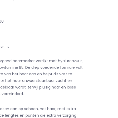
,00
25012
orgend haarmasker verrijkt met hyaluronzuur,
rovitamine B5. De diep voedende formule vult
e van het haar aan en helpt dit vast te
or het haar onweerstaanbaar zacht en
elbaar wordt, terwijl pluizig haar en losse
n verminderd.
ssen aan op schoon, nat haar, met extra
e lengtes en punten die extra verzorging