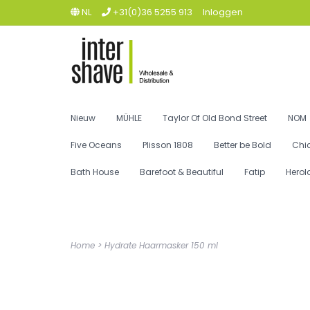
NL
+31(0)36 5255 913
Inloggen
Nieuw
MÜHLE
Taylor Of Old Bond Street
NOM
Five Oceans
Plisson 1808
Better be Bold
Chi
Bath House
Barefoot & Beautiful
Fatip
Herol
Home
>
Hydrate Haarmasker 150 ml