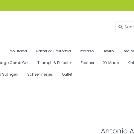
Jao Brand
Baxter of California
Proraso
Beviro
Recipe
cago Comb Co.
Triumph & Disaster
Feather
XY Made
Klh
d Solingen
Scheermesjes
Outlet
Antonio A