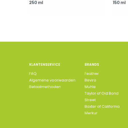
250 ml
150 ml
KLANTENSERVICE
BRANDS
FAQ
Feather
Algemene voorwaarden
Beviro
Betaalmethoden
Muhle
Taylor of Old Bond
Street
Baxter of California
Merkur