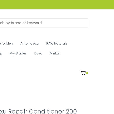
 for Men
Antonio Axu
RAW Naturals
ip
My-Blades
Dovo
Merkur
0
xu Repair Conditioner 200