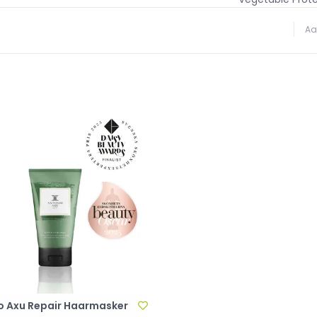
Decane, Hexyl 
Aa
Citric Acid, Li
Linalool, Gerani
o Axu Repair Haarmasker