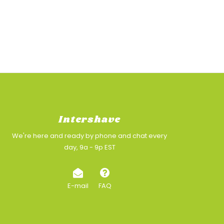
Intershave
We're here and ready by phone and chat every
day, 9a - 9p EST
E-mail
FAQ