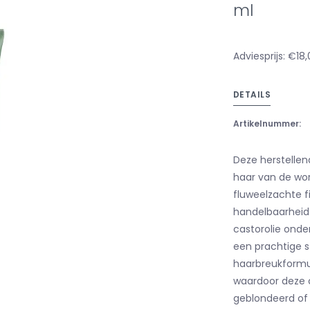
ml
Adviesprijs: €18
DETAILS
Artikelnummer:
Deze herstellen
haar van de wor
fluweelzachte 
handelbaarheid.
castorolie ond
een prachtige s
haarbreukformul
waardoor deze c
geblondeerd of 