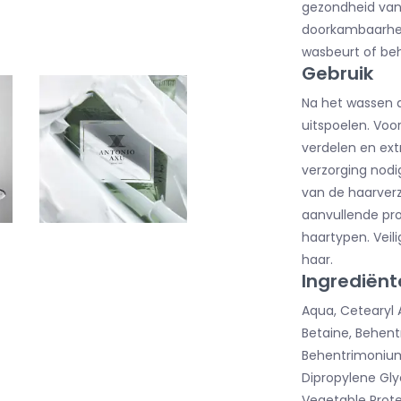
gezondheid van 
doorkambaarheid
wasbeurt of beh
Gebruik
Na het wassen a
uitspoelen. Voor
verdelen en ext
verzorging nodi
van de haarver
aanvullende prod
haartypen. Veil
haar.
Ingrediënt
Aqua, Cetearyl 
Betaine, Behent
Behentrimonium
Dipropylene Gly
Vegetable Protei