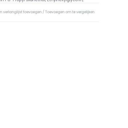
Cinnamal, Coumarin, Alpha-Isomethyl Ionone,
n verlanglijst toevoegen
/
Toevoegen om te vergelijken
monene, Disodium EDTA, Potassium Sorbate,
ol Created