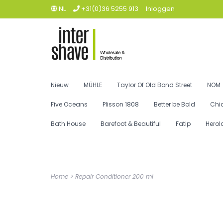
NL
+31(0)36 5255 913
Inloggen
Nieuw
MÜHLE
Taylor Of Old Bond Street
NOM
Five Oceans
Plisson 1808
Better be Bold
Chi
Bath House
Barefoot & Beautiful
Fatip
Herol
Home
>
Repair Conditioner 200 ml