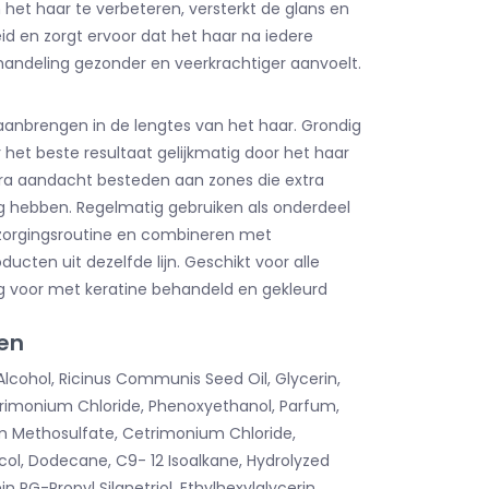
het haar te verbeteren, versterkt de glans en
 en zorgt ervoor dat het haar na iedere
andeling gezonder en veerkrachtiger aanvoelt.
anbrengen in de lengtes van het haar. Grondig
 het beste resultaat gelijkmatig door het haar
ra aandacht besteden aan zones die extra
g hebben. Regelmatig gebruiken als onderdeel
zorgingsroutine en combineren met
ucten uit dezelfde lijn. Geschikt voor alle
ig voor met keratine behandeld en gekleurd
en
Alcohol, Ricinus Communis Seed Oil, Glycerin,
rimonium Chloride, Phenoxyethanol, Parfum,
 Methosulfate, Cetrimonium Chloride,
col, Dodecane, C9- 12 Isoalkane, Hydrolyzed
n PG-Propyl Silanetriol, Ethylhexylglycerin,