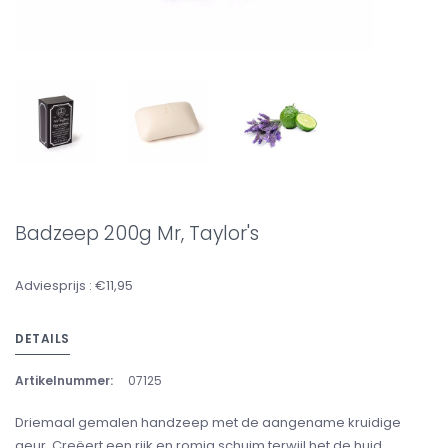
Badzeep 200g Mr, Taylor's
Adviesprijs : €11,95
DETAILS
Artikelnummer:
07125
Driemaal gemalen handzeep met de aangename kruidige
geur, Creëert een rijk en romig schuim terwijl het de huid