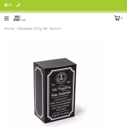
NL
0
Home
>
Badzeep 200g Mr, Taylor's