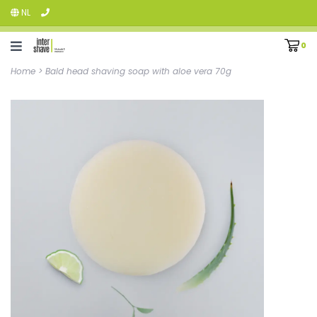
NL
0
Home
>
Bald head shaving soap with aloe vera 70g