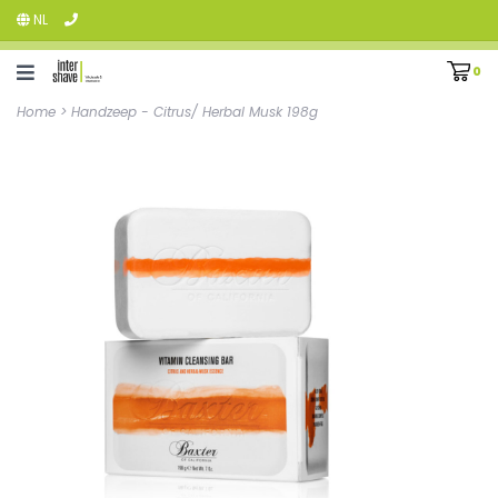
NL
0
Home
>
Handzeep - Citrus/ Herbal Musk 198g