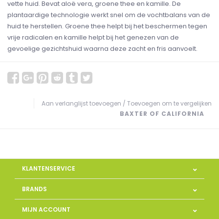
vette huid. Bevat aloë vera, groene thee en kamille. De
plantaardige technologie werkt snel om de vochtbalans van de
huid te herstellen. Groene thee helpt bij het beschermen tegen
vrije radicalen en kamille helpt bij het genezen van de
gevoelige gezichtshuid waarna deze zacht en fris aanvoelt.
Aan verlanglijst toevoegen
/
Toevoegen om te vergelijken
BAXTER OF CALIFORNIA
KLANTENSERVICE
BRANDS
MIJN ACCOUNT