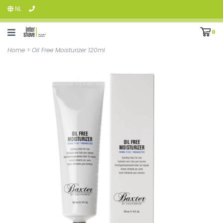
NL
0
Home
>
Oil Free Moisturizer 120ml