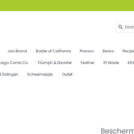
Jao Brand
Baxter of California
Proraso
Beviro
Recipe
cago Comb Co.
Triumph & Disaster
Feather
XY Made
Klh
d Solingen
Scheermesjes
Outlet
Bescherm