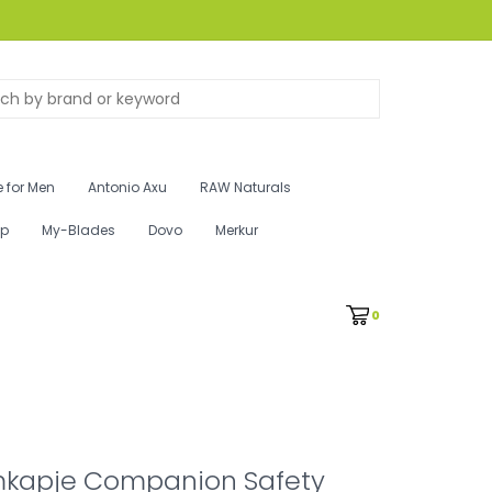
 for Men
Antonio Axu
RAW Naturals
ip
My-Blades
Dovo
Merkur
0
kapje Companion Safety