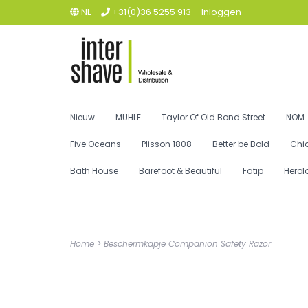
NL
+31(0)36 5255 913
Inloggen
Nieuw
MÜHLE
Taylor Of Old Bond Street
NOM
Five Oceans
Plisson 1808
Better be Bold
Chi
Bath House
Barefoot & Beautiful
Fatip
Herol
Home
>
Beschermkapje Companion Safety Razor