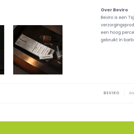
Over Beviro
Beviro is een T
verzorgingspro
een hoog percen
gebruikt in barb
BEVIRO
Aa