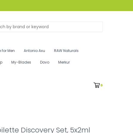
 for Men
Antonio Axu
RAW Naturals
ip
My-Blades
Dovo
Merkur
0
ilette Discovery Set, 5x2ml