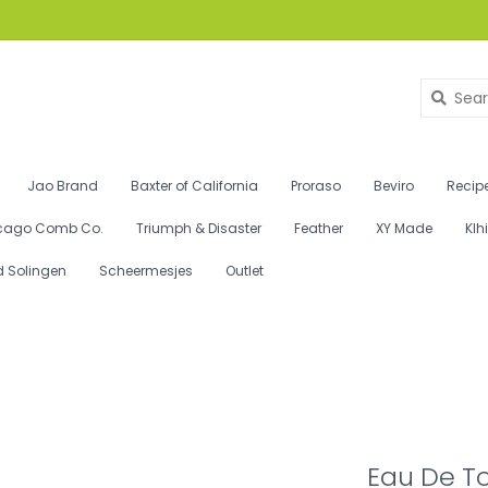
Jao Brand
Baxter of California
Proraso
Beviro
Recipe
cago Comb Co.
Triumph & Disaster
Feather
XY Made
Klh
d Solingen
Scheermesjes
Outlet
Eau De To