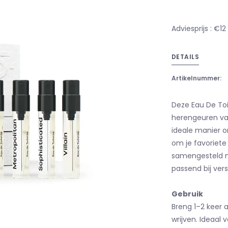
Adviesprijs : €12
DETAILS
Artikelnummer:
Deze Eau De Toil
herengeuren van
ideale manier o
om je favoriete 
samengesteld m
passend bij ve
Gebruik
Breng 1–2 keer 
wrijven. Ideaal