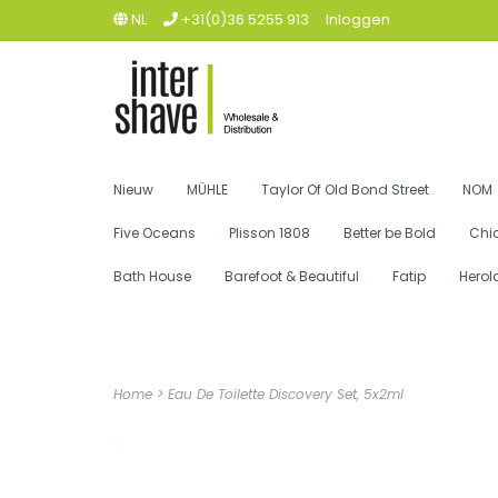
NL
+31(0)36 5255 913
Inloggen
Nieuw
MÜHLE
Taylor Of Old Bond Street
NOM
Five Oceans
Plisson 1808
Better be Bold
Chi
Bath House
Barefoot & Beautiful
Fatip
Herol
Home
>
Eau De Toilette Discovery Set, 5x2ml