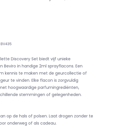
BV435
ette Discovery Set biedt vijf unieke
 Beviro in handige 2ml sprayflacons. Een
m kennis te maken met de geurcollectie of
geur te vinden. Elke flacon is zorgvuldig
et hoogwaardige parfumingrediënten,
rschillende stemmingen of gelegenheden.
aan op de hals of polsen. Laat drogen zonder te
 voor onderweg of als cadeau.