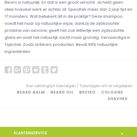
Beviro is natuurlijk. En dat is een groot verschil. Je hebt geen
idee hoeveel werk er achter zit. Specifiek meer dan 2 jaar tijd en
17 monsters. Wat betekent dit in de praktijk? Deze shampoo
voedt het haar op natuurlijke wijze, dankzij de zijdezachte
proteïne van sericine, geeft het ook letterlijk een zijdezachte
glans en wast het natuurlijk zacht maar grondig. Vervaardigd in
Tsjechië. Zoals al Beviro producten. Bevat 99% natuurlijke
ingrediënten.
Aan verlanglijst toevoegen
/
Toevoegen om te vergelijken
BEARD BALM
﹒
BEARD OIL
﹒
BEVIRO
﹒
COLOGNE
﹒
SHAVING
KLANTENSERVICE