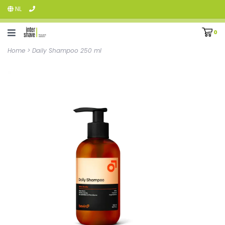
NL
0
Home
>
Daily Shampoo 250 ml