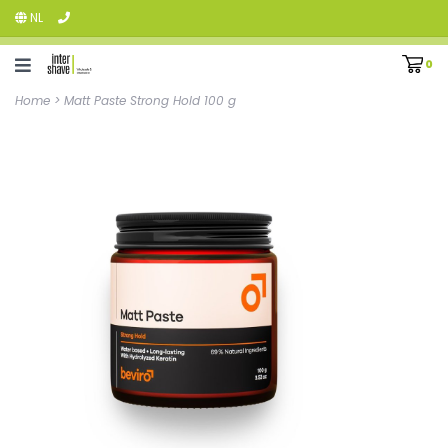
NL
0
Home
>
Matt Paste Strong Hold 100 g