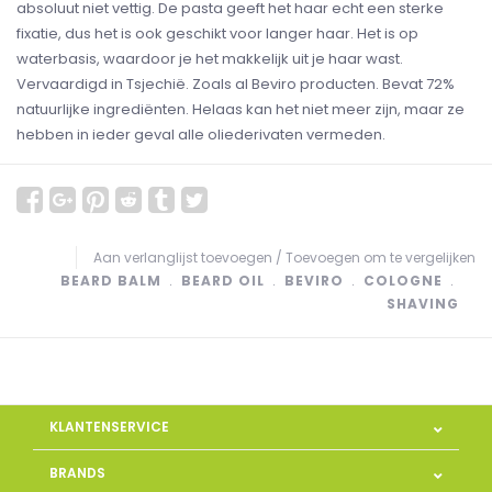
absoluut niet vettig. De pasta geeft het haar echt een sterke
fixatie, dus het is ook geschikt voor langer haar. Het is op
waterbasis, waardoor je het makkelijk uit je haar wast.
Vervaardigd in Tsjechië. Zoals al Beviro producten. Bevat 72%
natuurlijke ingrediënten. Helaas kan het niet meer zijn, maar ze
hebben in ieder geval alle oliederivaten vermeden.
Aan verlanglijst toevoegen
/
Toevoegen om te vergelijken
BEARD BALM
﹒
BEARD OIL
﹒
BEVIRO
﹒
COLOGNE
﹒
SHAVING
KLANTENSERVICE
BRANDS