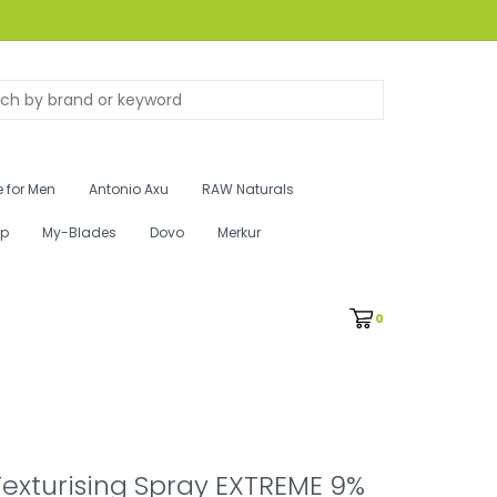
 for Men
Antonio Axu
RAW Naturals
ip
My-Blades
Dovo
Merkur
0
Texturising Spray EXTREME 9%