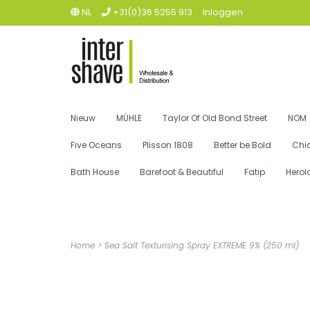
NL
+31(0)36 5255 913
Inloggen
Nieuw
MÜHLE
Taylor Of Old Bond Street
NOM
Five Oceans
Plisson 1808
Better be Bold
Chi
Bath House
Barefoot & Beautiful
Fatip
Herol
Home
>
Sea Salt Texturising Spray EXTREME 9% (250 ml)