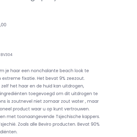
1,00
BV304
om je haar een nonchalante beach look te
 extreme fixatie. Het bevat 9% zeezout.
elf het haar en de huid kan uitdrogen,
ingrediënten toegevoegd om dit uitdrogen te
ons is zoutnevel niet zomaar zout water , maar
oneel product waar u op kunt vertrouwen.
en met toonaangevende Tsjechische kappers.
sjechië. Zoals alle Beviro producten. Bevat 90%
ediënten.