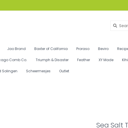
Jao Brand
Baxter of California
Proraso
Beviro
Recipe
cago Comb Co.
Triumph & Disaster
Feather
XY Made
Klh
d Solingen
Scheermesjes
Outlet
Sea Salt 