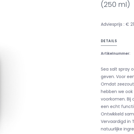
(250 ml)
Adviesprijs : € 2
DETAILS
Artikelnummer:
Sea salt spray 
geven. Voor een
Omdat zeezout z
hebben we ook 
voorkomen. Bij 
een echt functi
Ontwikkeld sam
Vervaardigd in T
natuurlijke ingr