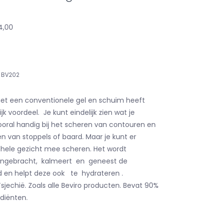
24,00
BV202
 met een conventionele gel en schuim heeft
jk voordeel. Je kunt eindelijk zien wat je
vooral handig bij het scheren van contouren en
 van stoppels of baard. Maar je kunt er
je hele gezicht mee scheren. Het wordt
angebracht, kalmeert en geneest de
id en helpt deze ook te hydrateren .
sjechië. Zoals alle Beviro producten. Bevat 90%
ediënten.