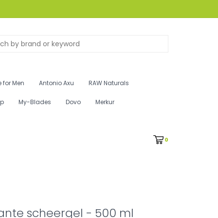
 for Men
Antonio Axu
RAW Naturals
ip
My-Blades
Dovo
Merkur
0
ante scheergel - 500 ml