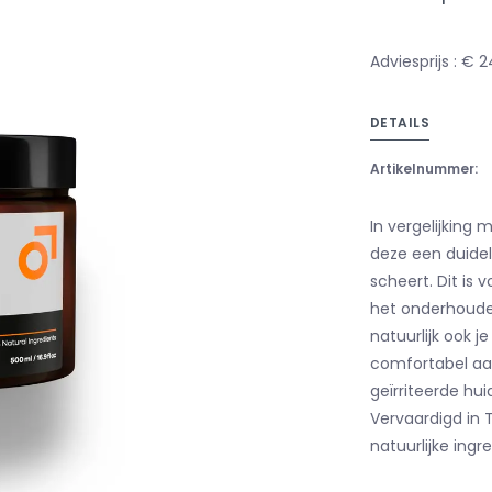
Adviesprijs : € 
DETAILS
Artikelnummer:
In vergelijking
deze een duideli
scheert. Dit is 
het onderhouden
natuurlijk ook 
comfortabel a
geïrriteerde hu
Vervaardigd in T
natuurlijke ingr