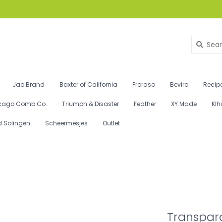
Jao Brand
Baxter of California
Proraso
Beviro
Recipe
cago Comb Co.
Triumph & Disaster
Feather
XY Made
Klh
d Solingen
Scheermesjes
Outlet
Transpar