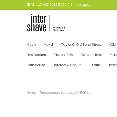
NL
+31(0)36 5255 913
Inloggen
Nieuw
MÜHLE
Taylor Of Old Bond Street
NOM
Five Oceans
Plisson 1808
Better be Bold
Chi
Bath House
Barefoot & Beautiful
Fatip
Herol
Home
>
Transparante scheergel - 500 ml