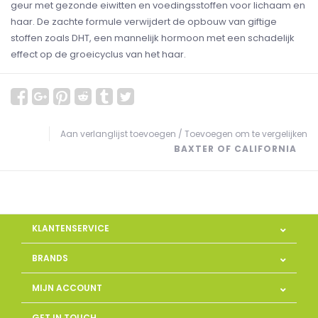
geur met gezonde eiwitten en voedingsstoffen voor lichaam en
haar. De zachte formule verwijdert de opbouw van giftige
stoffen zoals DHT, een mannelijk hormoon met een schadelijk
effect op de groeicyclus van het haar.
Aan verlanglijst toevoegen
/
Toevoegen om te vergelijken
BAXTER OF CALIFORNIA
KLANTENSERVICE
BRANDS
MIJN ACCOUNT
GET IN TOUCH