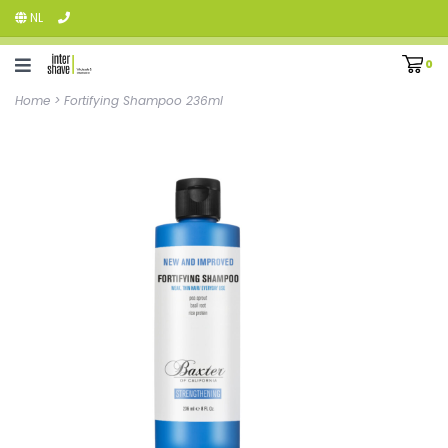
NL
0
Home
>
Fortifying Shampoo 236ml