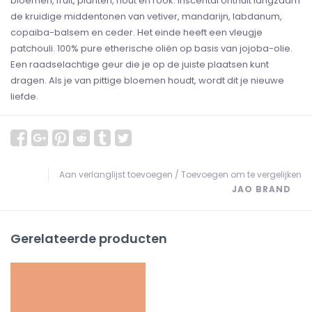
bloemen, fruit, planten, hout en rook. Inscental onthult langzaam
de kruidige middentonen van vetiver, mandarijn, labdanum,
copaiba-balsem en ceder. Het einde heeft een vleugje
patchouli. 100% pure etherische oliën op basis van jojoba-olie.
Een raadselachtige geur die je op de juiste plaatsen kunt
dragen. Als je van pittige bloemen houdt, wordt dit je nieuwe
liefde.
Aan verlanglijst toevoegen
/
Toevoegen om te vergelijken
JAO BRAND
Gerelateerde producten