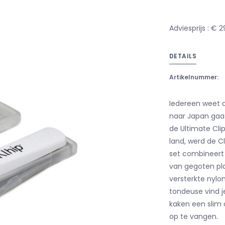
Adviesprijs : € 2
DETAILS
Artikelnummer:
Iedereen weet da
naar Japan gaat
de Ultimate Clip
land, werd de C
set combineert 
van gegoten pla
versterkte nylo
tondeuse vind je
kaken een slim
op te vangen.