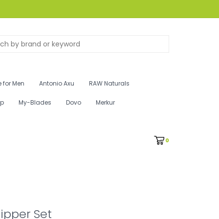
 for Men
Antonio Axu
RAW Naturals
ip
My-Blades
Dovo
Merkur
0
lipper Set