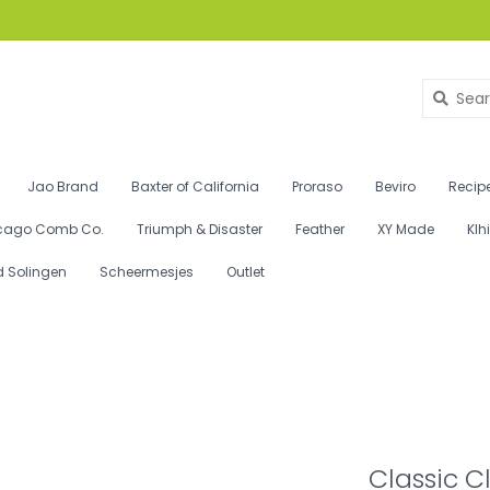
Jao Brand
Baxter of California
Proraso
Beviro
Recipe
cago Comb Co.
Triumph & Disaster
Feather
XY Made
Klh
d Solingen
Scheermesjes
Outlet
Classic C