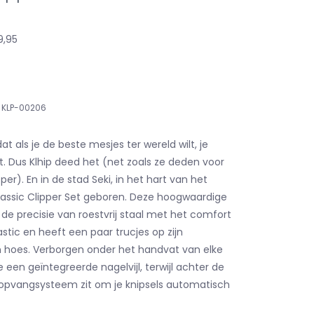
9,95
KLP-00206
t als je de beste mesjes ter wereld wilt, je
. Dus Klhip deed het (net zoals ze deden voor
per). En in de stad Seki, in het hart van het
lassic Clipper Set geboren. Deze hoogwaardige
de precisie van roestvrij staal met het comfort
stic en heeft een paar trucjes op zijn
n hoes. Verborgen onder het handvat van elke
 een geïntegreerde nagelvijl, terwijl achter de
 opvangsysteem zit om je knipsels automatisch