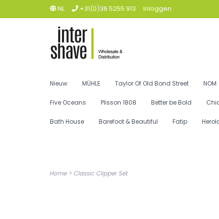
NL
+31(0)36 5255 913
Inloggen
Nieuw
MÜHLE
Taylor Of Old Bond Street
NOM
Five Oceans
Plisson 1808
Better be Bold
Chi
Bath House
Barefoot & Beautiful
Fatip
Herol
Home
>
Classic Clipper Set