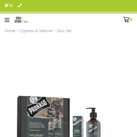
NL
0
Home
>
Cypress & Vetyver - Duo Set