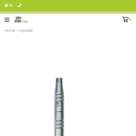
NL
0
Home
>
Klipette