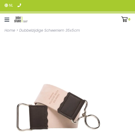
NL
0
Home
>
Dubbelzijdige Scheerriem 35x5cm