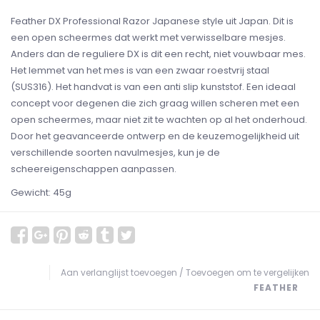
Feather DX Professional Razor Japanese style uit Japan. Dit is
een open scheermes dat werkt met verwisselbare mesjes.
Anders dan de reguliere DX is dit een recht, niet vouwbaar mes.
Het lemmet van het mes is van een zwaar roestvrij staal
(SUS316). Het handvat is van een anti slip kunststof. Een ideaal
concept voor degenen die zich graag willen scheren met een
open scheermes, maar niet zit te wachten op al het onderhoud.
Door het geavanceerde ontwerp en de keuzemogelijkheid uit
verschillende soorten navulmesjes, kun je de
scheereigenschappen aanpassen.
Gewicht: 45g
Aan verlanglijst toevoegen
/
Toevoegen om te vergelijken
FEATHER