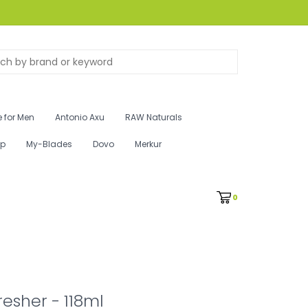
 for Men
Antonio Axu
RAW Naturals
ip
My-Blades
Dovo
Merkur
0
esher - 118ml