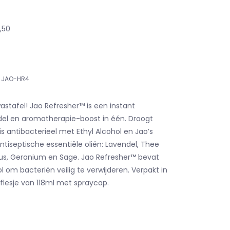
5,50
JAO-HR4
stafel! Jao Refresher™ is een instant
del en aromatherapie-boost in één. Droogt
is antibacterieel met Ethyl Alcohol en Jao’s
ntiseptische essentiële oliën: Lavendel, Thee
us, Geranium en Sage. Jao Refresher™ bevat
 om bacteriën veilig te verwijderen. Verpakt in
flesje van 118ml met spraycap.