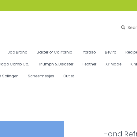
Jao Brand
Baxter of California
Proraso
Beviro
Recipe
cago Comb Co.
Triumph & Disaster
Feather
XY Made
Klh
d Solingen
Scheermesjes
Outlet
Hand Refr