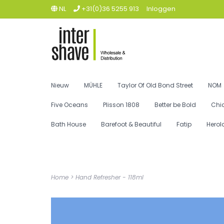
NL
+31(0)36 5255 913
Inloggen
Nieuw
MÜHLE
Taylor Of Old Bond Street
NOM
Five Oceans
Plisson 1808
Better be Bold
Chi
Bath House
Barefoot & Beautiful
Fatip
Herol
Home
>
Hand Refresher - 118ml