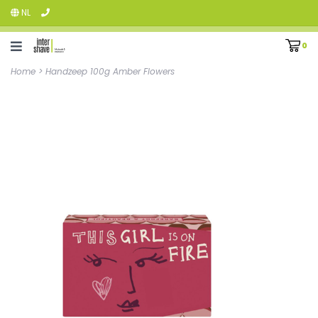
NL
0
Home
>
Handzeep 100g Amber Flowers