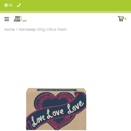
NL
0
Home
>
Handzeep 100g Citrus Fresh