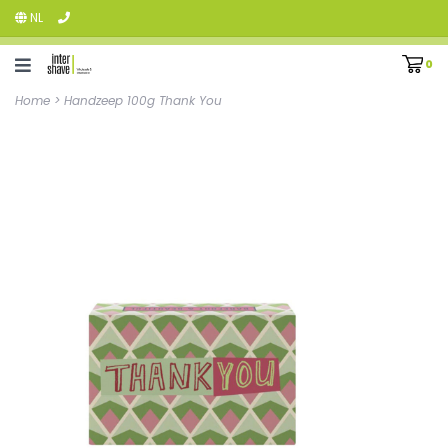
NL
0
Home
>
Handzeep 100g Thank You