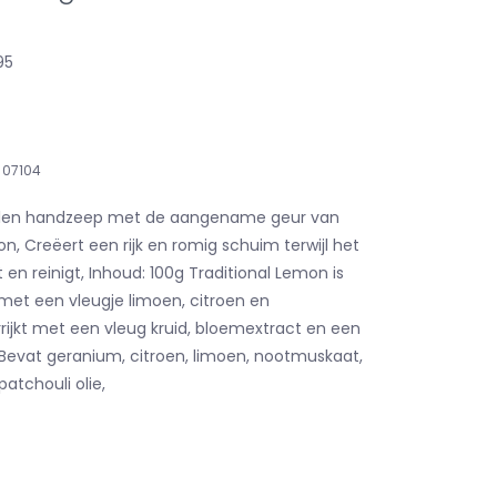
95
07104
len handzeep met de aangename geur van
n, Creëert een rijk en romig schuim terwijl het
 en reinigt, Inhoud: 100g Traditional Lemon is
 met een vleugje limoen, citroen en
rrijkt met een vleug kruid, bloemextract en een
 Bevat geranium, citroen, limoen, nootmuskaat,
atchouli olie,