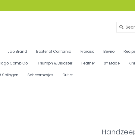
Jao Brand
Baxter of California
Proraso
Beviro
Recipe
cago Comb Co.
Triumph & Disaster
Feather
XY Made
Klh
d Solingen
Scheermesjes
Outlet
Handzeep