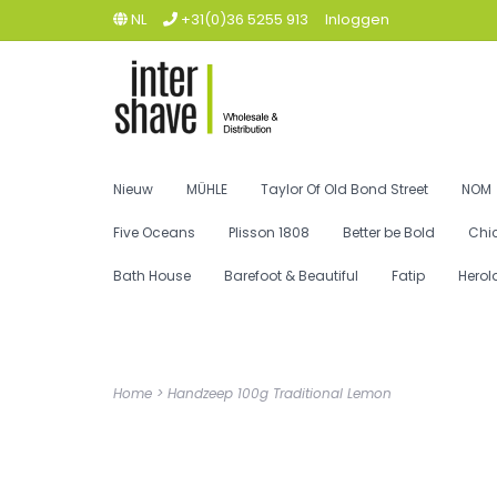
NL
+31(0)36 5255 913
Inloggen
Nieuw
MÜHLE
Taylor Of Old Bond Street
NOM
Five Oceans
Plisson 1808
Better be Bold
Chi
Bath House
Barefoot & Beautiful
Fatip
Herol
Home
>
Handzeep 100g Traditional Lemon