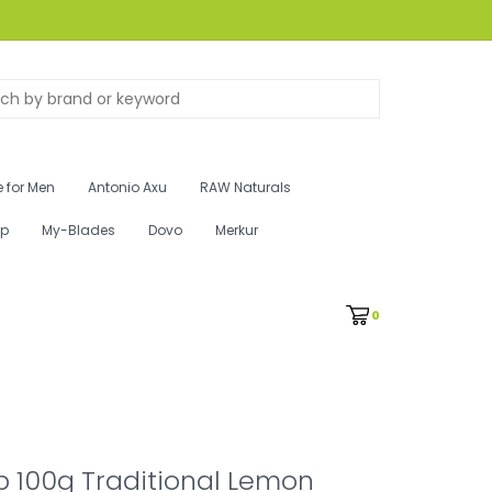
 for Men
Antonio Axu
RAW Naturals
ip
My-Blades
Dovo
Merkur
0
 100g Traditional Lemon