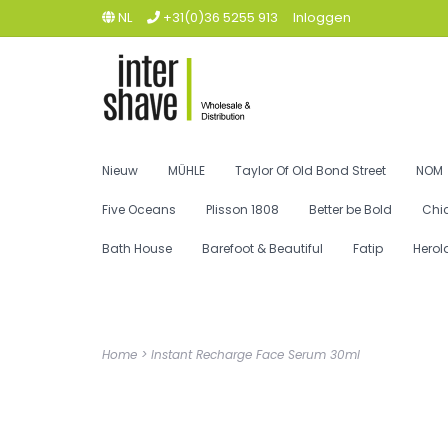
NL
+31(0)36 5255 913
Inloggen
Nieuw
MÜHLE
Taylor Of Old Bond Street
NOM
Five Oceans
Plisson 1808
Better be Bold
Chi
Bath House
Barefoot & Beautiful
Fatip
Herol
Home
>
Instant Recharge Face Serum 30ml