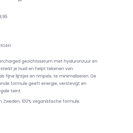
8,95
R2461
supercharged gezichtsserum met hyaluronzuur en
sterkt je huid en helpt tekenen van
ls fijne lijntjes en rimpels, te minimaliseren. De
ende formule geeft energie, verstevigt en
gale teint.
n Zweden, 100% veganistische formule.