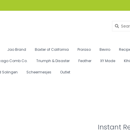
Jao Brand
Baxter of California
Proraso
Beviro
Recipe
cago Comb Co.
Triumph & Disaster
Feather
XY Made
Klh
d Solingen
Scheermesjes
Outlet
Instant 