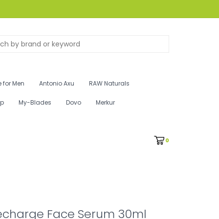
 for Men
Antonio Axu
RAW Naturals
ip
My-Blades
Dovo
Merkur
0
Recharge Face Serum 30ml