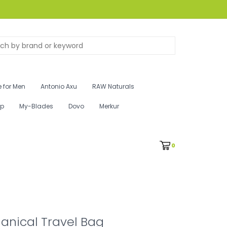
 for Men
Antonio Axu
RAW Naturals
ip
My-Blades
Dovo
Merkur
0
anical Travel Bag