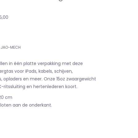
45,00
JAO-MECH
ullen in één platte verpakking met deze
rgtas voor iPads, kabels, schijven,
, opladers en meer. Onze 15oz zwaargewicht
ritssluiting en hertenlederen koort.
20 cm
loten aan de onderkant.