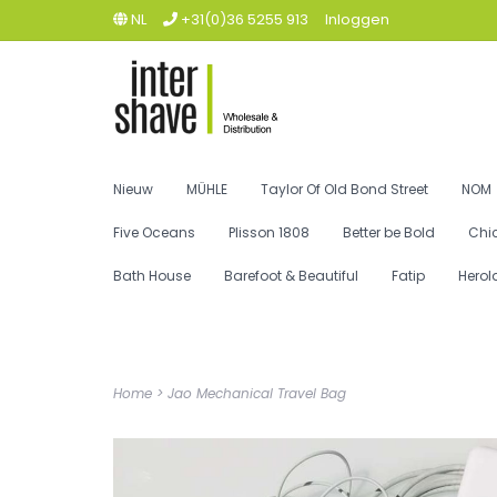
NL
+31(0)36 5255 913
Inloggen
Nieuw
MÜHLE
Taylor Of Old Bond Street
NOM
Five Oceans
Plisson 1808
Better be Bold
Chi
Bath House
Barefoot & Beautiful
Fatip
Herol
Home
>
Jao Mechanical Travel Bag