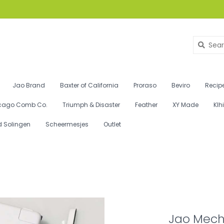
Jao Brand
Baxter of California
Proraso
Beviro
Recipe
cago Comb Co.
Triumph & Disaster
Feather
XY Made
Klh
d Solingen
Scheermesjes
Outlet
Jao Mech