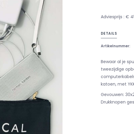
Adviesprijs : € 
DETAILS
Artikelnummer:
Bewaar al je sp
tweezijdige opbe
computerkabels
katoen, met YKK-
Gevouwen: 30x
Drukknopen ges