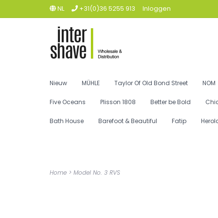
NL
+31(0)36 5255 913
Inloggen
Nieuw
MÜHLE
Taylor Of Old Bond Street
NOM
Five Oceans
Plisson 1808
Better be Bold
Chi
Bath House
Barefoot & Beautiful
Fatip
Herol
Home
>
Model No. 3 RVS