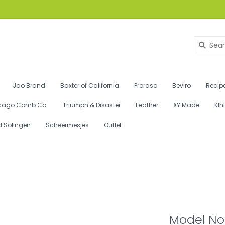
Jao Brand
Baxter of California
Proraso
Beviro
Recipe
cago Comb Co.
Triumph & Disaster
Feather
XY Made
Klh
d Solingen
Scheermesjes
Outlet
Model No.