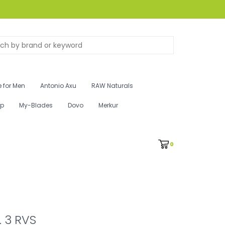
 for Men
Antonio Axu
RAW Naturals
ip
My-Blades
Dovo
Merkur
0
 3 RVS