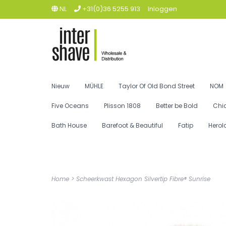
NL
+31(0)36 5255 913
Inloggen
Nieuw
MÜHLE
Taylor Of Old Bond Street
NOM
Five Oceans
Plisson 1808
Better be Bold
Chi
Bath House
Barefoot & Beautiful
Fatip
Herol
Home
>
Scheerkwast Hexagon Silvertip Fibre® Sunrise