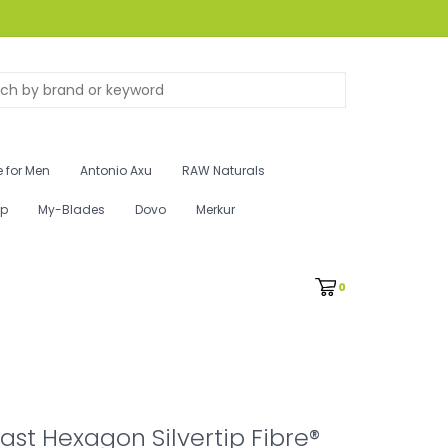
 for Men
Antonio Axu
RAW Naturals
ip
My-Blades
Dovo
Merkur
0
st Hexagon Silvertip Fibre®