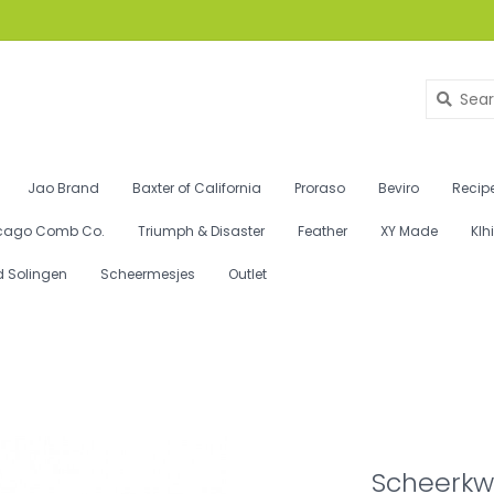
Jao Brand
Baxter of California
Proraso
Beviro
Recipe
cago Comb Co.
Triumph & Disaster
Feather
XY Made
Klh
d Solingen
Scheermesjes
Outlet
Scheerkwa