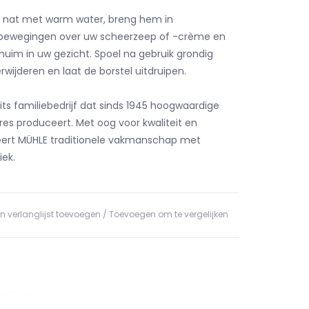
l nat met warm water, breng hem in
bewegingen over uw scheerzeep of -crème en
uim in uw gezicht. Spoel na gebruik grondig
wijderen en laat de borstel uitdruipen.
its familiebedrijf dat sinds 1945 hoogwaardige
es produceert. Met oog voor kwaliteit en
ert MÜHLE traditionele vakmanschap met
ek.
n verlanglijst toevoegen
/
Toevoegen om te vergelijken