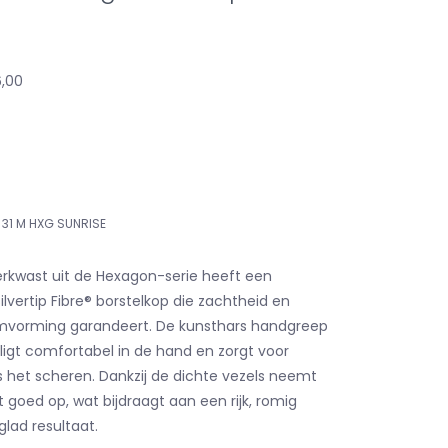
6,00
31 M HXG SUNRISE
rkwast uit de Hexagon-serie heeft een
lvertip Fibre® borstelkop die zachtheid en
mvorming garandeert. De kunsthars handgreep
 ligt comfortabel in de hand en zorgt voor
ens het scheren. Dankzij de dichte vezels neemt
 goed op, wat bijdraagt aan een rijk, romig
lad resultaat.