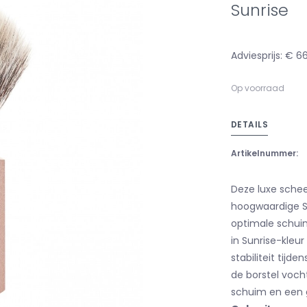
Sunrise
Adviesprijs: € 6
Op voorraad
DETAILS
Artikelnummer:
Deze luxe schee
hoogwaardige Si
optimale schui
in Sunrise-kleur
stabiliteit tijd
de borstel vocht
schuim en een g