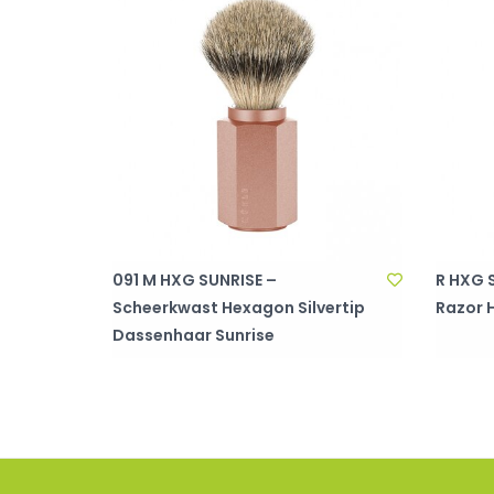
091 M HXG SUNRISE –
R HXG S
Scheerkwast Hexagon Silvertip
Razor 
Dassenhaar Sunrise