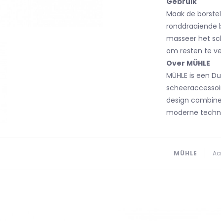
Gebruik
Maak de borste
ronddraaiende 
masseer het sch
om resten te ver
Over MÜHLE
MÜHLE is een Du
scheeraccessoir
design combine
moderne techni
MÜHLE
Aa