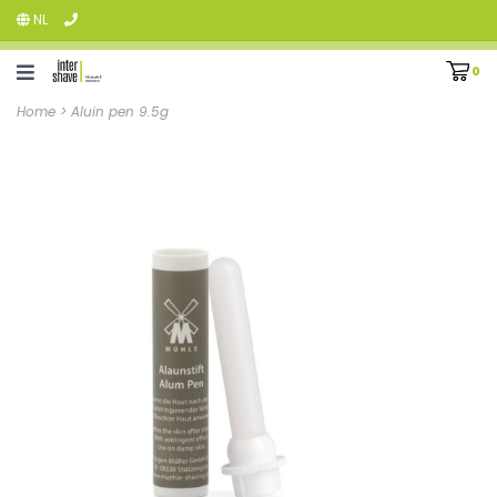
NL
0
Home
>
Aluin pen 9.5g