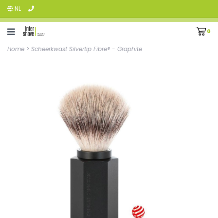
NL
0
Home
>
Scheerkwast Silvertip Fibre® - Graphite