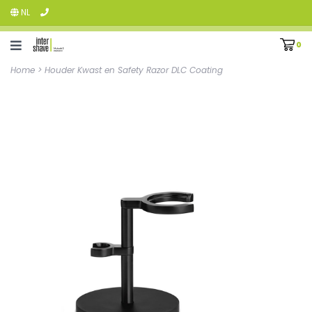
NL
0
Home
>
Houder Kwast en Safety Razor DLC Coating