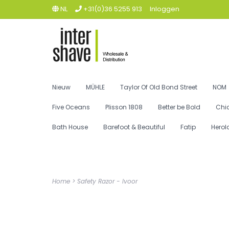
NL
+31(0)36 5255 913
Inloggen
Nieuw
MÜHLE
Taylor Of Old Bond Street
NOM
Five Oceans
Plisson 1808
Better be Bold
Chi
Bath House
Barefoot & Beautiful
Fatip
Herol
Home
>
Safety Razor - Ivoor