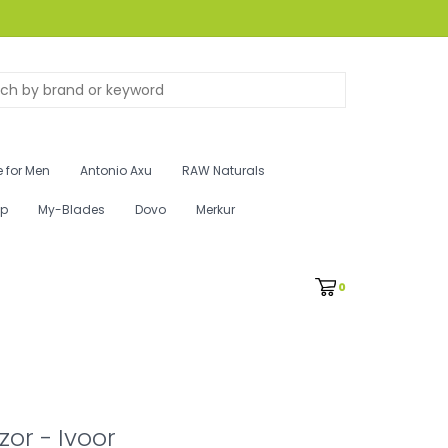
 for Men
Antonio Axu
RAW Naturals
ip
My-Blades
Dovo
Merkur
0
zor - Ivoor