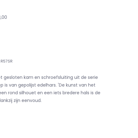
8,00
R57SR
t gesloten kam en schroefsluiting uit de serie
p is van gepolijst edelhars. 'De kunst van het
en rond silhouet en een iets bredere hals is de
dankzij zijn eenvoud.