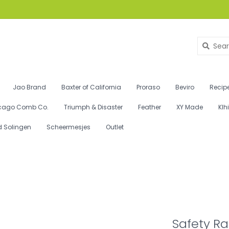
Jao Brand
Baxter of California
Proraso
Beviro
Recipe
cago Comb Co.
Triumph & Disaster
Feather
XY Made
Klh
d Solingen
Scheermesjes
Outlet
Safety Ra