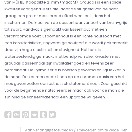
van MÜHLE. Koopdikte 21 mm (maat M). Graudas is een solide
kwaliteit voor gebruikers die, door de stugheid van de haar,
graag een groter masserend effect wensen tijdens het
inschuimen. De kleur van de dassenhaar varieert van bruin-grijs
tot zwart. Handvat is gemaakt van Essenhout met een
verchroomde voet. Esbomenhout is een lichte houtsoort met
een karakteristieke, ringvormige houtnerf die wordt gekenmerkt
door zijn hoge elasticiteit en stevigheid. Het hout is
waterbestendig gemaakt met behulp van olie. Kwasten met
graudas dassenhaar zijn kwalitatief goed en tevens zeer
betaalbaar. De Rytmo serie is conisch gevormd en ligt lekker in
de hand. De kenmerkende lijnen op de chromen basis van het
mes geven zetten een esthetisch statement neer. Zeer geschikt
voor de beginnende natscheerder maar ook voor de man die
zijn huidige scheermateriaal een upgrade wil geven.
Aan verlanglijst toevoegen
/
Toevoegen om te vergelijken