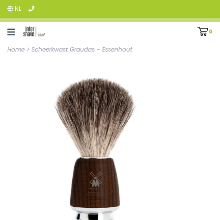
NL
0
Home
>
Scheerkwast Graudas - Essenhout