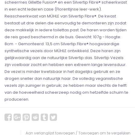
scheermes Gillette Fusion® en een Silvertip Fibre® scheerkwast
in een echt lederen case (Florentijnse leer-werk).
Reisscheerkwast van MÜHLE van Silvertip Fibre®. De kwast
bestaat uit drie delen die eenvoudig te demonteren zijn zodat
deze makkelijk in iedere toilettas past. De haren worden tijden
de reis goed beschermd in de buis. Gewicht: 107g - Hoogte:
8cm - Gemonteerd: 13,5 cm Silvertip Fibre® hoogwaardige
synthetische vezels door MÜHLE ontwikkeld. Deze haren zijn
gelijkwaardig aan de natuurlijke Silvertip das. Silvertip Vezels
zijn voelbaar zacht en hebben een extreem lange levensduur.
De vezel is minder kwetsbaar in het dagelijks gebruik en ze
drogen sneller dan natuurlijk haar. De volledig veganistische
vezels zijn zuiniger in gebruik; ze hebben maar slechts de helft
van de hoeveelheid scheerzeep nodig om hetzelfde schuim te
produceren.
Aan verlanglijst toevoegen
/
Toevoegen om te vergelijken