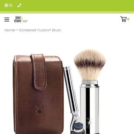
NL
0
Home
>
Scheerset Fusion® Bruin