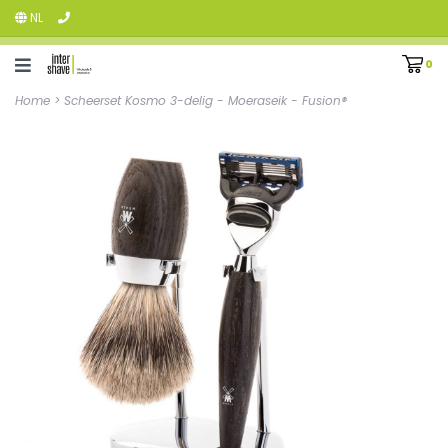
NL
0
Home
>
Scheerset Kosmo 3-delig - Moeraseik - Fusion®