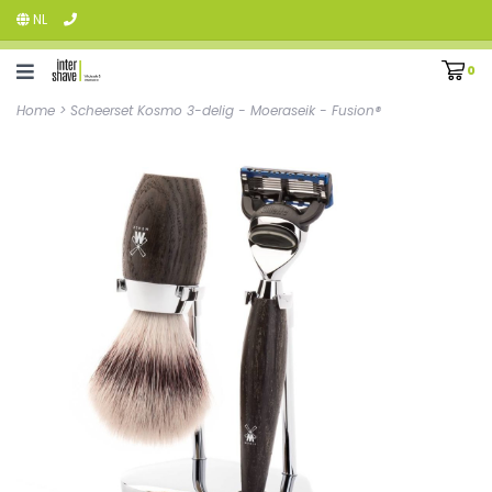
NL
0
Home
>
Scheerset Kosmo 3-delig - Moeraseik - Fusion®