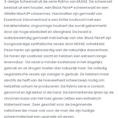
3-delige Scheerset uit de serie Rytmo van MÜHLE. De scheerset
bestaat uit een houder, een Black Fibre® scheerkwast en een
Gillette Mach3® scheermes. Handvatten zijn gemaakt van
Essenhout. Esbomenhout is een lichte houtsoort met een
karakteristieke, ringvormige houtnerf die wordt gekenmerkt
door zijn hoge elasticiteit en stevigheid. De kwast is
waterbestendig gemaakt met behulp van olie. Black Fibre® zijn
hoogwaardige synthetische vezels door MÜHLE ontwikkeld.
Deze haren zijn gelijkwaardig aan de natuurlijke dassenhaar.
De haren zijn voelbaar zacht en hebben een extreem lange
levensduur. De vezel is minder kwetsbaar in het dagelijks
gebruik en ze drogen sneller dan natuurlijk haar. De volledig
veganistische vezels zijn zuiniger in gerbuik. Ze hebben maar
slechts de helft van de hoeveelheid scheerzeep nodig om
hetzelfde schuim te produceren. De Rytmo serie is conisch
gevormd en ligt lekker in de hand. De kenmerkende lijnen op de
chromen basis van het mes geven zetten een esthetisch
statement neer. Zeer geschikt voor de beginnende
natscheerder maar ook voor de man die zijn huidige
scheermateriaal een upgrade wil geven.