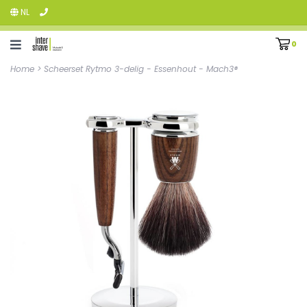
NL
0
Home
>
Scheerset Rytmo 3-delig - Essenhout - Mach3®