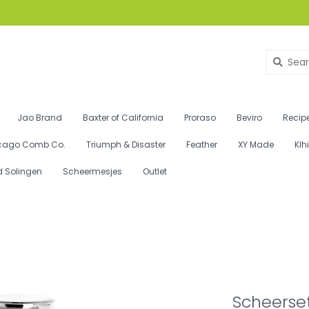
Jao Brand
Baxter of California
Proraso
Beviro
Recipe
cago Comb Co.
Triumph & Disaster
Feather
XY Made
Klh
d Solingen
Scheermesjes
Outlet
Scheerset