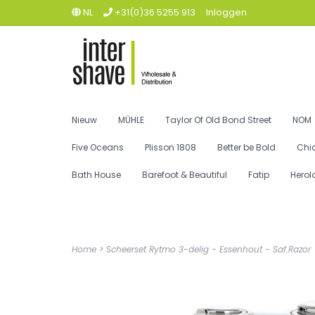
NL
+31(0)36 5255 913
Inloggen
Nieuw
MÜHLE
Taylor Of Old Bond Street
NOM
Five Oceans
Plisson 1808
Better be Bold
Chi
Bath House
Barefoot & Beautiful
Fatip
Herol
Home
>
Scheerset Rytmo 3-delig - Essenhout - Saf.Razor