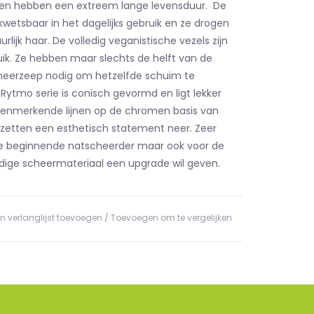
 en hebben een extreem lange levensduur. De
kwetsbaar in het dagelijks gebruik en ze drogen
urlijk haar. De volledig veganistische vezels zijn
buik. Ze hebben maar slechts de helft van de
heerzeep nodig om hetzelfde schuim te
Rytmo serie is conisch gevormd en ligt lekker
kenmerkende lijnen op de chromen basis van
zetten een esthetisch statement neer. Zeer
de beginnende natscheerder maar ook voor de
idige scheermateriaal een upgrade wil geven.
n verlanglijst toevoegen
/
Toevoegen om te vergelijken