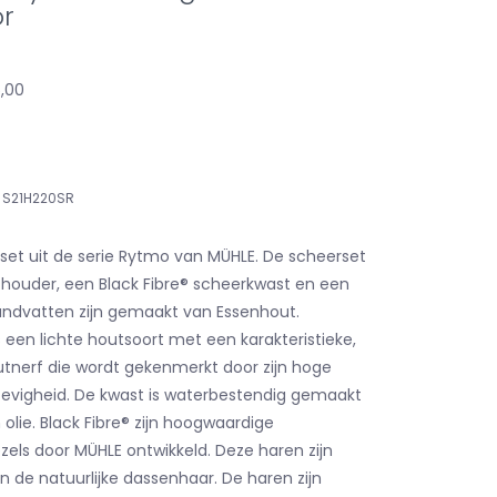
or
5,00
S21H220SR
set uit de serie Rytmo van MÜHLE. De scheerset
 houder, een Black Fibre® scheerkwast en een
andvatten zijn gemaakt van Essenhout.
een lichte houtsoort met een karakteristieke,
tnerf die wordt gekenmerkt door zijn hoge
 stevigheid. De kwast is waterbestendig gemaakt
olie. Black Fibre® zijn hoogwaardige
zels door MÜHLE ontwikkeld. Deze haren zijn
n de natuurlijke dassenhaar. De haren zijn