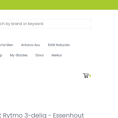
 for Men
Antonio Axu
RAW Naturals
ip
My-Blades
Dovo
Merkur
0
 Rytmo 3-delig - Essenhout