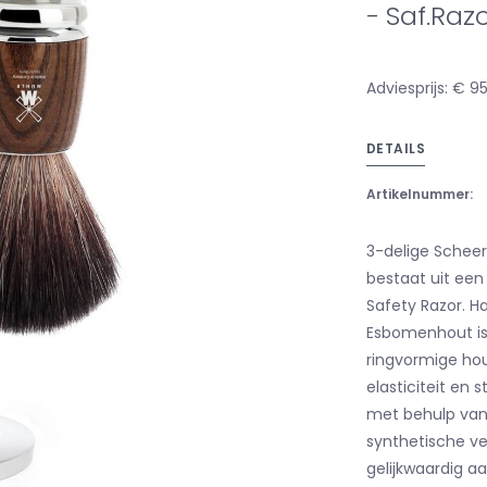
- Saf.Raz
Adviesprijs: € 9
DETAILS
Artikelnummer:
3-delige Scheer
bestaat uit een
Safety Razor. H
Esbomenhout is 
ringvormige hou
elasticiteit en
met behulp van 
synthetische ve
gelijkwaardig aa