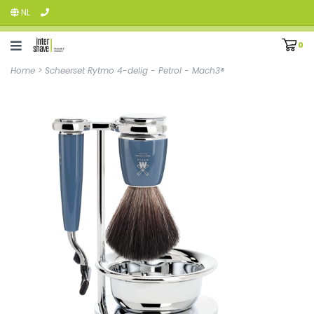
NL
0
Home
>
Scheerset Rytmo 4-delig - Petrol - Mach3®