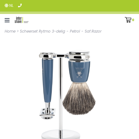
NL
0
Home
>
Scheerset Rytmo 3-delig - Petrol - Saf.Razor