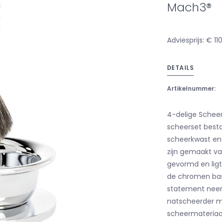
Mach3®
Adviesprijs: € 11
DETAILS
Artikelnummer:
4-delige Scheer
scheerset besta
scheerkwast en
zijn gemaakt van
gevormd en ligt
de chromen bas
statement neer
natscheerder ma
scheermateriaal