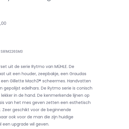
0,00
S81M226SM3
set uit de serie Rytmo van MÜHLE. De
at uit een houder, zeepbakje, een Graudas
 een Gillette Mach3® scheermes. Handvatten
 gepolijst edelhars. De Rytmo serie is conisch
 lekker in de hand. De kenmerkende lijnen op
is van het mes geven zetten een esthetisch
. Zeer geschikt voor de beginnende
ar ook voor de man die zijn huidige
 een upgrade wil geven.