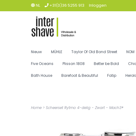
NL
+31(0)36 5255 913
Inloggen
Nieuw
MÜHLE
Taylor Of Old Bond Street
NOM
Five Oceans
Plisson 1808
Better be Bold
Chi
Bath House
Barefoot & Beautiful
Fatip
Herol
Home
>
Scheerset Rytmo 4-delig - Zwart - Mach3®