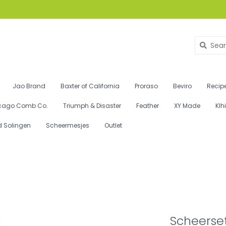
Jao Brand
Baxter of California
Proraso
Beviro
Recipe
cago Comb Co.
Triumph & Disaster
Feather
XY Made
Klh
d Solingen
Scheermesjes
Outlet
Scheerset