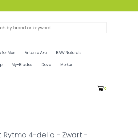
 for Men
Antonio Axu
RAW Naturals
ip
My-Blades
Dovo
Merkur
0
 Rytmo 4-delig - Zwart -